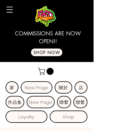
COMMISSIONS ARE NOW
OPEN!!
SHOP NOW
家
New Page
關於
店
作品集
New Page
聯繫
聯繫
Loyalty
Shop